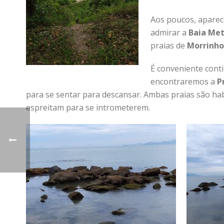
Aos poucos, aparece
admirar a
Baia Met
praias de
Morrinho
É conveniente cont
encontraremos a
P
para se sentar para descansar. Ambas praias são ha
espreitam para se intrometerem.