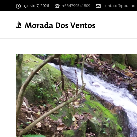
agosto 7, 2026
+554799541809
contato@pousada