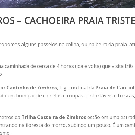
ROS – CACHOEIRA PRAIA TRIST
ropomos alguns passeios na colina, ou na beira da praia, 
ma caminhada de cerca de 4 horas (ida e volta) que visita tr
o.
 no
Cantinho de Zimbros
, logo no final da
Praia do Cantin
ndo um bom par de chinelos e roupas confortáveis e fresca
metros da
Trilha Costeira de Zimbros
estão em uma estrad
ntrando na floresta do morro, subindo um pouco. É um camin
asmo.