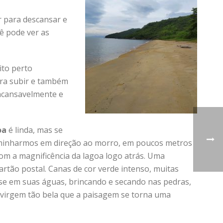
r para descansar e
ê pode ver as
ito perto
ra subir e também
incansavelmente e
oa
é linda, mas se
aminharmos em direção ao morro, em poucos metros
m a magnificência da lagoa logo atrás. Uma
rtão postal. Canas de cor verde intenso, muitas
se em suas águas, brincando e secando nas pedras,
 virgem tão bela que a paisagem se torna uma