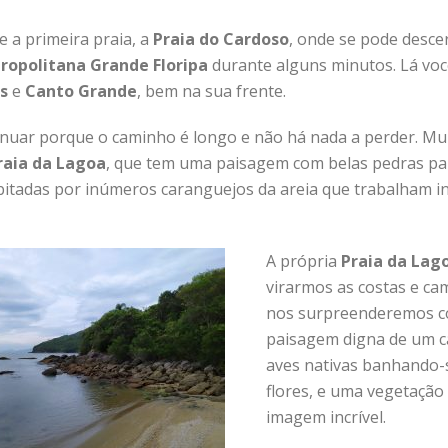
 a primeira praia, a
Praia do Cardoso
, onde se pode desce
ropolitana Grande Floripa
durante alguns minutos. Lá voc
s
e
Canto Grande
, bem na sua frente.
inuar porque o caminho é longo e não há nada a perder. Mu
raia da Lagoa
, que tem uma paisagem com belas pedras pa
bitadas por inúmeros caranguejos da areia que trabalham 
A própria
Praia da Lag
virarmos as costas e c
nos surpreenderemos co
paisagem digna de um ca
aves nativas banhando-
flores, e uma vegetação
imagem incrível.