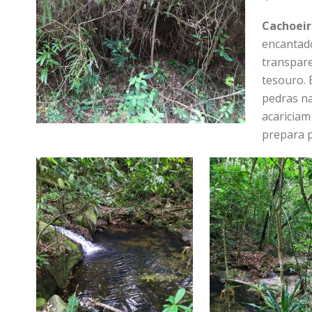
Cachoeir
encantad
transpare
tesouro. 
pedras na
acariciam
prepara p