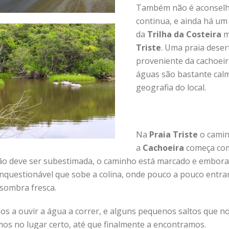
Também não é aconselhá
continua, e ainda há u
da
Trilha da Costeira
m
Triste
. Uma praia deser
proveniente da cachoeir
águas são bastante cal
geografia do local.
Na
Praia Triste
o camin
a
Cachoeira
começa co
ão deve ser subestimada, o caminho está marcado e embora 
 inquestionável que sobe a colina, onde pouco a pouco entr
sombra fresca.
 a ouvir a água a correr, e alguns pequenos saltos que n
os no lugar certo, até que finalmente a encontramos.