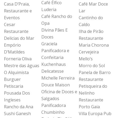
Café Élfico
Casa D’Praia,
Café Mar Doce
Luderia
Restaurante e
Lar
Café Rancho do
Eventos
Cantinho do
Opa
Cesar
Caldo
Divina Pães E
Restaurante
Ilha de Pirão
Doces
Delicias do Mar
Restaurante
Graciela
Empório
Maria Chorona
Panificadora e
D’Matildes
Cervejeira
Confeitaria
Forneria Oliva
Mello’s
Kuchenhaus
Mestre das águas
Morro do Sol
Delicatesse
O Alquimista
Panela de Barro
Michelle Ferreira
Burguer
Restaurante
Douce Maison
Petiscaria
Petisqueira do
Oficina de Doces e
Pousada Dos
Nelinho
Salgados
Ingleses
Restaurante
Panificadora
Rancho da Ana
Porto Gaia
Chumbinho
Sushi Ganesh
Villa Europa Pub