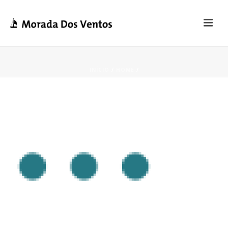
INÍCIO
/
HOME
/