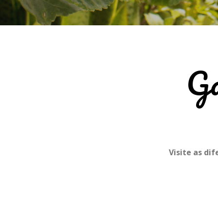
Ga
Visite as di