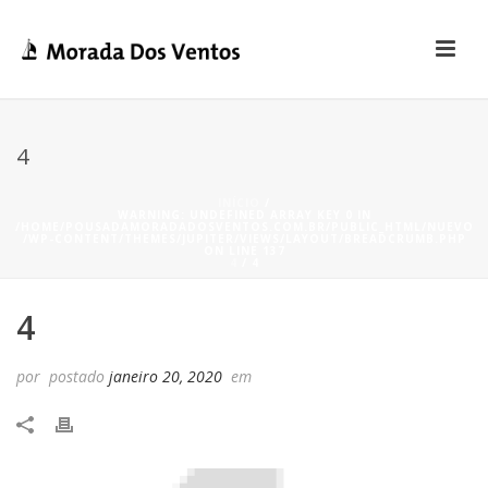
4
INÍCIO
/
WARNING
: UNDEFINED ARRAY KEY 0 IN
/HOME/POUSADAMORADADOSVENTOS.COM.BR/PUBLIC_HTML/NUEVO
/WP-CONTENT/THEMES/JUPITER/VIEWS/LAYOUT/BREADCRUMB.PHP
ON LINE
137
4
/ 4
4
por
postado
janeiro 20, 2020
em