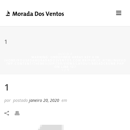
1
INÍCIO
/
WARNING
: UNDEFINED ARRAY KEY 0 IN
/HOME/POUSADAMORADADOSVENTOS.COM.BR/PUBLIC_HTML/NUEVO
/WP-CONTENT/THEMES/JUPITER/VIEWS/LAYOUT/BREADCRUMB.PHP
ON LINE
137
1
/ 1
1
por
postado
janeiro 20, 2020
em