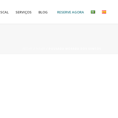
RESERVE AGORA
ISCAL
SERVIÇOS
BLOG
INÍCIO
/
HOME
/ POUSADA MORADA DOS VENTOS