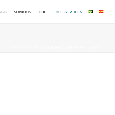
RESERVE AHORA
SCAL
SERVICIOS
BLOG
HOME
/
BLOG
/ POUSADA MORADA DOS VENTOS – BLOG