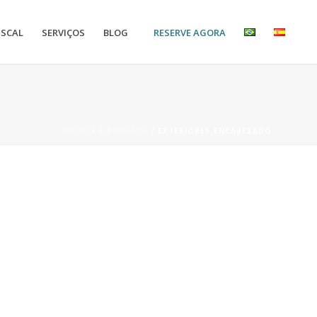
RESERVE AGORA
ISCAL
SERVIÇOS
BLOG
INÍCIO
/
A POUSADA
/ EXTERIORES_ENCABEZADO