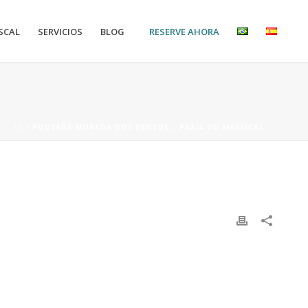
RESERVE AHORA
SCAL
SERVICIOS
BLOG
 – SC
/ POUSADA MORADA DOS VENTOS – PRAIA DO MARISCAL